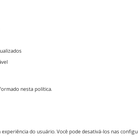
o
ualizados
ável
formado nesta política.
 a experiência do usuário. Você pode desativá-los nas confi