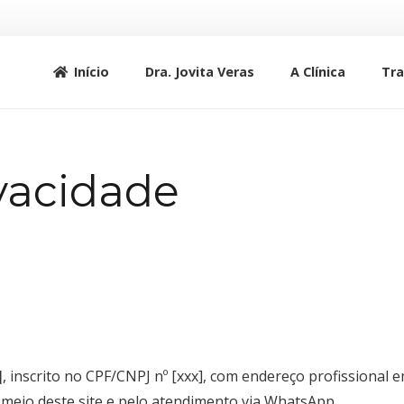
Início
Dra. Jovita Veras
A Clínica
Tr
ivacidade
]
, inscrito no CPF/CNPJ nº [xxx], com endereço profissional
meio deste site e pelo atendimento via WhatsApp.