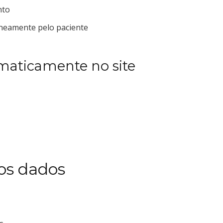
nto
neamente pelo paciente
maticamente no site
dos dados